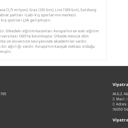
a (1,71 milyon), Graz (261 bin), Linz (189 bin), Salzburg
 Tabiat şartları icabı kış sporlarının merkezi
kış sporları çok gelişmiştir.
r. Ülkedeki eğitim kurumları Avrupa’nın en eski eğitim
versitesi 1365’te kurulmuştur. Ülkede mevcut dört
ülte ve üniversite seviyesinde akademiler vardır.
bir ağırlığı vardır. Avrupa’nın kavşak noktası olduğu
miştir.
Viyatra
3795
M.G.Z. A
Mail: 
Adres:
16050 Os
Viyatra