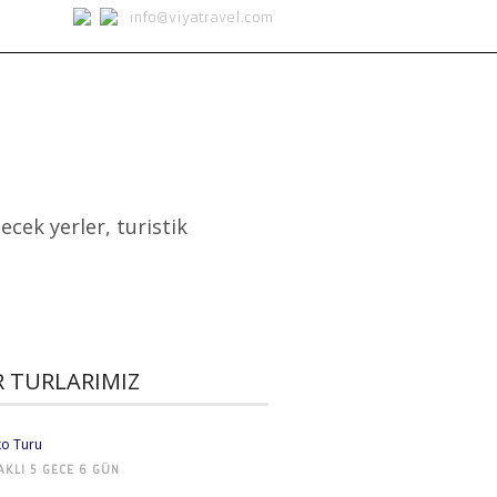
info@viyatravel.com
M.I.C.E
SERVISLER
KURUMSAL
ecek yerler, turistik
R TURLARIMIZ
o Turu
AKLI 5 GECE 6 GÜN