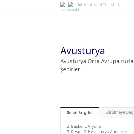
International Tours!
Avusturya
Avusturya Orta Avrupa turları
şehirleri.
Görülmeye Değe
Genel Bilgiler
Başkent: Viyana
Resmi Dil: Avusturya Almancası