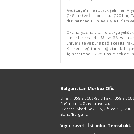
Avusturya’nın en büyük şehirleri Viyan
(148 bin) ve İnnsbruck’tur (120 bin).
durumundadır. Dolayısıyla turizm ve 
Okuma-yazma oranı oldukça yüksekti
kurumlarındandır. Meselâ Viyana Üni
üniversite ve buna bağlı çeşitli fak
Kilisenin eğitim ve öğretimde büyük 
için taşımacılık ve ulaşım çok geliş
Bulgaristan Merkez Ofis
Tel: +359 2 8683795
Fax: +359 2 868
Mail: info@viyatravel.com
Adres: Akad. Baku 5A, Office 3-1, 1700
Sofia/Bulgaria
Viyatravel - İstanbul Temsilcilik