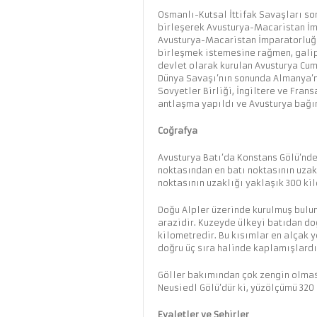
Osmanlı-Kutsal İttifak Savaşları s
birleşerek Avusturya-Macaristan İmp
Avusturya-Macaristan İmparatorluğu
birleşmek istemesine rağmen, galip
devlet olarak kurulan Avusturya Cumhu
Dünya Savaşı’nın sonunda Almanya’nı
Sovyetler Birliği, İngiltere ve Frans
antlaşma yapıldı ve Avusturya bağım
Coğrafya
Avusturya Batı’da Konstans Gölü’nde
noktasından en batı noktasının uzak
noktasının uzaklığı yaklaşık 300 ki
Doğu Alpler üzerinde kurulmuş bulun
arazidir. Kuzeyde ülkeyi batıdan do
kilometredir. Bu kısımlar en alçak y
doğru üç sıra halinde kaplamışlardı
Göller bakımından çok zengin olmas
Neusiedl Gölü’dür ki, yüzölçümü 320 
Eyaletler ve Şehirler