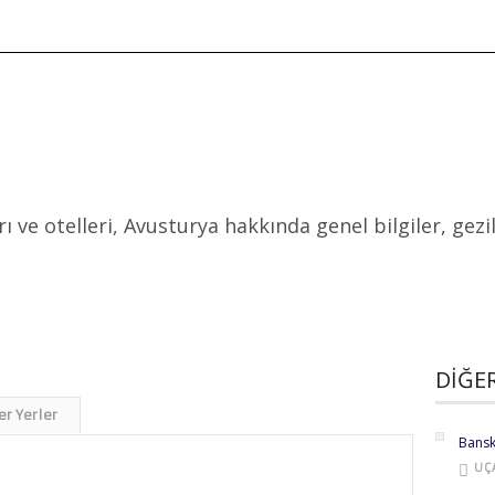
ANA SAYFA
DESTINASYONLAR
TURLAR
 ve otelleri, Avusturya hakkında genel bilgiler, gezil
DIĞE
r Yerler
Bansk
UÇ