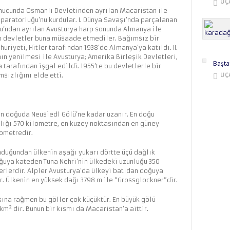
UÇ
onucunda Osmanlı Devletinden ayrılan Macaristan ile
aratorluğu’nu kurdular. I. Dünya Savaşı’nda parçalanan
’ndan ayrılan Avusturya harp sonunda Almanya ile
 devletler buna müsaade etmediler. Bağımsız bir
riyeti, Hitler tarafından 1938’de Almanya’ya katıldı. II.
n yenilmesi ile Avusturya; Amerika Birleşik Devletleri,
Başta
a tarafından işgal edildi. 1955’te bu devletlerle bir
sızlığını elde etti.
UÇ
n doğuda Neusiedl Gölü’ne kadar uzanır. En doğu
lığı 570 kilometre, en kuzey noktasından en güney
lometredir.
duğundan ülkenin aşağı yukarı dörtte üçü dağlık
ğuya kateden Tuna Nehri’nin ülkedeki uzunluğu 350
erlerdir. Alpler Avusturya’da ülkeyi batıdan doğuya
r. Ülkenin en yüksek dağı 3798 m ile “Grossglockner”dir.
ına rağmen bu göller çok küçüktür. En büyük gölü
km² dir. Bunun bir kısmı da Macaristan’a aittir.