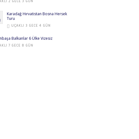
AKLI 2 GECE 3 GÜN
Karadağ Hırvatistan Bosna Hersek
Turu
UÇAKLI 3 GECE 4 GÜN
nbaşa Balkanlar 6 Ülke Vizesiz
AKLI 7 GECE 8 GÜN