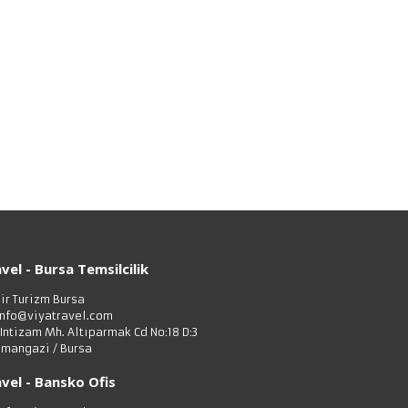
vel - Bursa Temsilcilik
bir Turizm Bursa
info@viyatravel.com
 Intizam Mh. Altıparmak Cd No:18 D:3
mangazi / Bursa
vel - Bansko Ofis