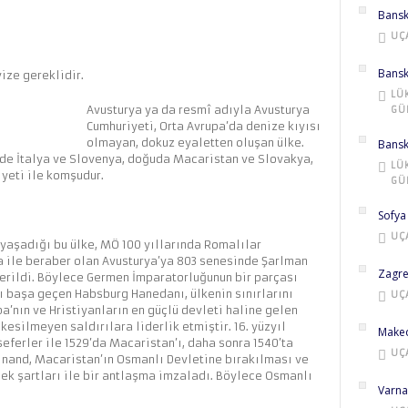
Bansk
UÇ
Bansk
vize gereklidir.
LÜ
Avusturya ya da resmî adıyla Avusturya
GÜ
Cumhuriyeti, Orta Avrupa’da denize kıyısı
olmayan, dokuz eyaletten oluşan ülke.
Bansk
yde İtalya ve Slovenya, doğuda Macaristan ve Slovakya,
LÜ
yeti ile komşudur.
GÜ
Sofya
UÇ
 yaşadığı bu ülke, MÖ 100 yıllarında Romalılar
a ile beraber olan Avusturya’ya 803 senesinde Şarlman
Zagre
erildi. Böylece Germen İmparatorluğunun bir parçası
ı başa geçen Habsburg Hanedanı, ülkenin sınırlarını
UÇ
pa’nın ve Hristiyanların en güçlü devleti haline gelen
kesilmeyen saldırılara liderlik etmiştir. 16. yüzyıl
Maked
eferler ile 1529’da Macaristan’ı, daha sonra 1540’ta
UÇ
rdinand, Macaristan’ın Osmanlı Devletine bırakılması ve
ek şartları ile bir antlaşma imzaladı. Böylece Osmanlı
Varna