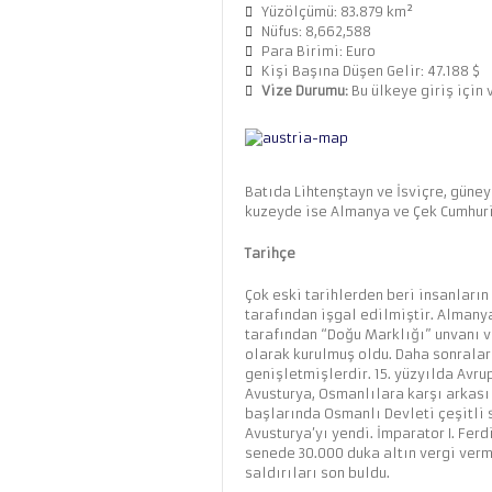
Yüzölçümü: 83.879 km²
Nüfus: 8,662,588
Para Birimi: Euro
Kişi Başına Düşen Gelir: 47.188 $
Vize Durumu:
Bu ülkeye giriş için 
Batıda Lihtenştayn ve İsviçre, güne
kuzeyde ise Almanya ve Çek Cumhuri
Tarihçe
Çok eski tarihlerden beri insanların
tarafından işgal edilmiştir. Almany
tarafından “Doğu Marklığı” unvanı v
olarak kurulmuş oldu. Daha sonralar
genişletmişlerdir. 15. yüzyılda Avru
Avusturya, Osmanlılara karşı arkası 
başlarında Osmanlı Devleti çeşitli s
Avusturya’yı yendi. İmparator I. Fe
senede 30.000 duka altın vergi verm
saldırıları son buldu.