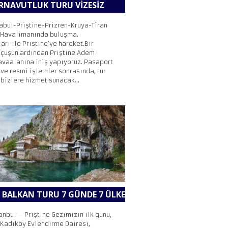
RNAVUTLUK TURU VIZESIZ
stabul-Priştine-Prizren-Kruya-Tiran
 Havalimanında buluşma.
arı ile Pristine’ye hareket.Bir
uçuşun ardından Priştine Adem
avaalanına iniş yapıyoruz. Pasaport
 ve resmi işlemler sonrasında, tur
bizlere hizmet sunacak...
 BALKAN TURU 7 GÜNDE 7 ÜLKE
tanbul – Priştine Gezimizin ilk günü,
 Kadıköy Evlendirme Dairesi,