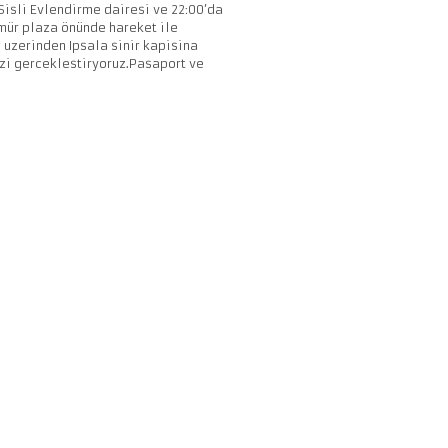
 Sisli Evlendirme dairesi ve 22:00’da
Ömür plaza önünde hareket ile
 uzerinden Ipsala sinir kapisina
zi gerceklestiryoruz.Pasaport ve