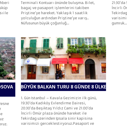
ehberi
Terminali Kontuarı önünde buluşma. Bilet,
21:30’da
Üsküp
bagaj ve pasaport işlemlerini takiben
İncirli 
sıile
Priştine’ye hareket. Yaklaşık 1 saatlik
Tekirdag
yolculuğun ardından Priştine’ye varış..
varisimi
Nüfusunun büyük çoğunluğ...
gumruk...
OSOVA
BÜYÜK BALKAN TURU 8 GÜNDE 8 ÜLKE
1. Gün Istanbul – Kavala Gezimizin ilk günü,
19:30’da Kadıköy Evlendirme Dairesi,
 Resne
20:30’da Beşiktaş Yıldız Cami ve 21:00’da
r
İncirli Ömür plaza önünde hareket ile
le
Tekirdag uzerinden Ipsala sinir kapisina
uz
varisimizi gerceklestiryoruz.Pasaport ve
oruz.