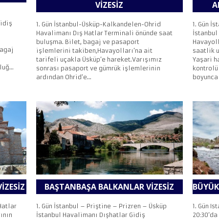
VIZESIZ
A
idiş
1. Gün İstanbul-Üsküp-Kalkandelen-Ohrid
1. Gün İ
Havalimanı Dış Hatlar Terminali önünde saat
İstanbul
buluşma. Bilet, bagaj ve pasaport
Havayoll
bagaj
işlemlerini takiben,Havayolları’na ait
saatlik 
tarifeli uçakla Üsküp’e hareket.Varışımız
Yaşari h
uğ...
sonrası pasaport ve gümrük işlemlerinin
kontrolü
ardından Ohrid’e...
boyunca 
IZESIZ
BAŞTANBAŞA BALKANLAR VIZESIZ
BÜYÜK
Hatlar
1. Gün İstanbul – Priştine – Prizren – Üsküp
1. Gün Is
ının
İstanbul Havalimanı Dışhatlar Gidiş
20:30’da