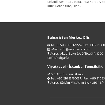
Selanik şehir turu esnasında Kordon, B
Kule, Döner Kule, Fuar...
Bulgaristan Merkez Ofis
Tel: +359 2 8683795
Fax: +359 2 86
Mail: info@viyatravel.com
Adres: Akad. Baku 5A, Office 3-1, 1700
Sofia/Bulgaria
Viyatravel - İstanbul Temsilcilik
M.G.Z. Abir Turizm İstanbul
Tel: +90 216 3373003
Fax: +90 216 3
Adres: Eğitim Mh. Adım Sk. No:10-18/4