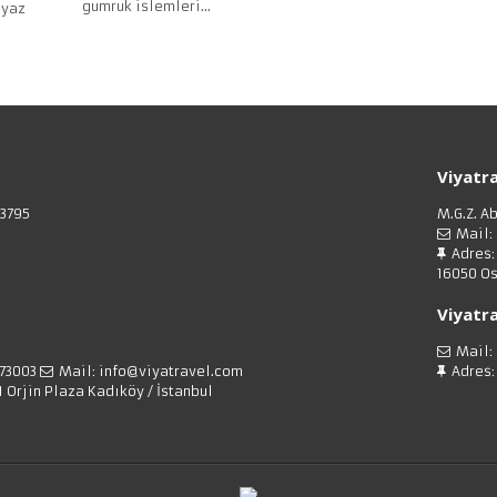
gumruk islemleri...
eyaz
Viyatra
83795
M.G.Z. A
Mail:
Adres:
16050 Os
Viyatra
Mail:
373003
Mail: info@viyatravel.com
Adres:
1 Orjin Plaza Kadıköy / İstanbul