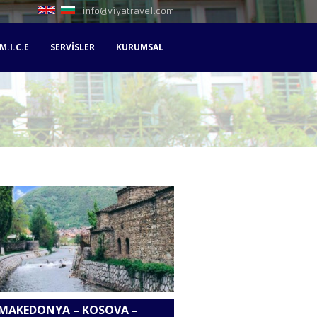
info@viyatravel.com
M.I.C.E
SERVISLER
KURUMSAL
MAKEDONYA – KOSOVA –