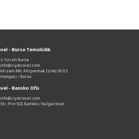
vel - Bursa Temsilcilik
bir Turizm Bursa
 info@viyatravel.com
 Intizam Mh. Altıparmak Cd No:18 D:3
mangazi / Bursa
vel - Bansko Ofis
 info@viyatravel.com
 Str. Prin 92E Bansko / Bulgaristan