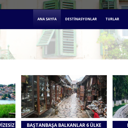
ANA SAYFA
DESTINASYONLAR
TURLAR
IZESIZ
BAŞTANBAŞA BALKANLAR 6 ÜLKE