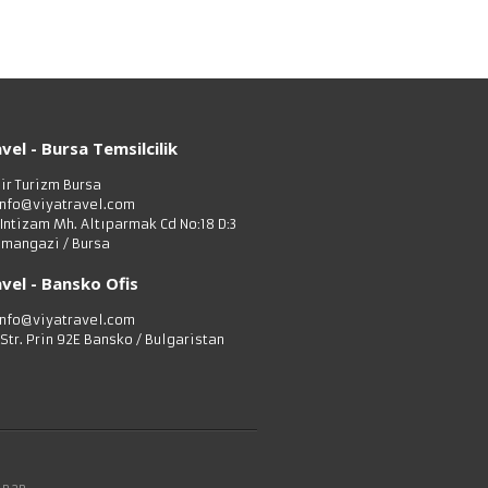
vel - Bursa Temsilcilik
bir Turizm Bursa
info@viyatravel.com
 Intizam Mh. Altıparmak Cd No:18 D:3
mangazi / Bursa
vel - Bansko Ofis
info@viyatravel.com
 Str. Prin 92E Bansko / Bulgaristan