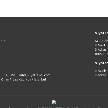
Viyatra
3795
M.G.Z. A
Mail: 
Adres:
16050 Os
Viyatra
Mail: 
73003
Mail: info@viyatravel.com
Adres:
1 Orjin Plaza Kadıköy / İstanbul