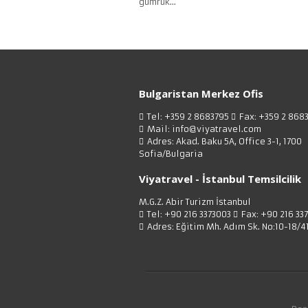
gumruk...
Bulgaristan Merkez Ofis
Tel: +359 2 8683795
Fax: +359 2 868
Mail: info@viyatravel.com
Adres: Akad. Baku 5A, Office 3-1, 1700
Sofia/Bulgaria
Viyatravel - İstanbul Temsilcilik
M.G.Z. Abir Turizm İstanbul
Tel: +90 216 3373003
Fax: +90 216 33
Adres: Eğitim Mh. Adım Sk. No:10-18/4