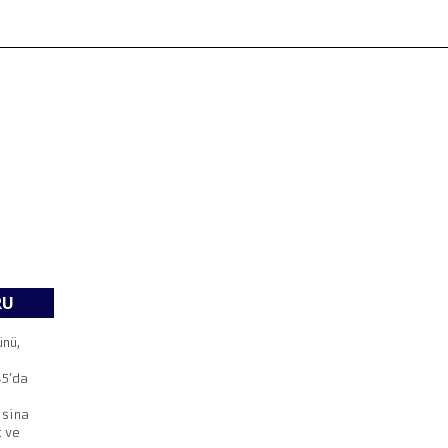
ANA SAYFA
DESTINASYONLAR
TURLAR
RU
ünü,
45’da
isina
t ve