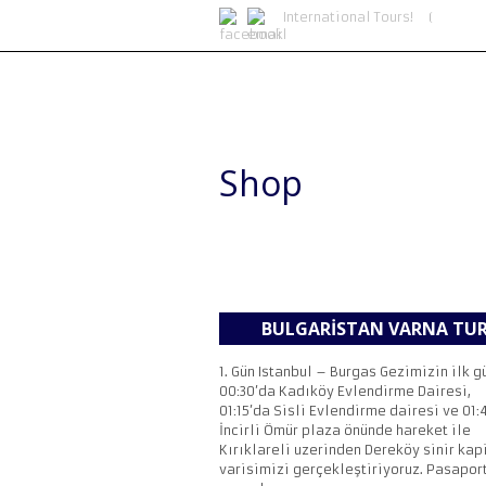
International Tours!
Shop
BULGARISTAN VARNA TU
1. Gün Istanbul – Burgas Gezimizin ilk g
00:30’da Kadıköy Evlendirme Dairesi,
01:15’da Sisli Evlendirme dairesi ve 01:
İncirli Ömür plaza önünde hareket ile
Kırıklareli uzerinden Dereköy sinir kap
varisimizi gerçekleştiriyoruz. Pasapor