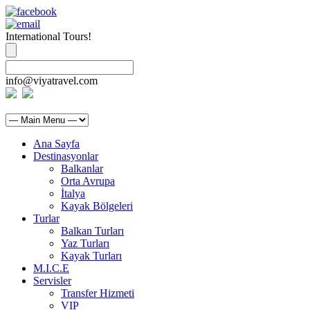
International Tours!
info@viyatravel.com
Ana Sayfa
Destinasyonlar
Balkanlar
Orta Avrupa
İtalya
Kayak Bölgeleri
Turlar
Balkan Turları
Yaz Turları
Kayak Turları
M.I.C.E
Servisler
Transfer Hizmeti
VIP