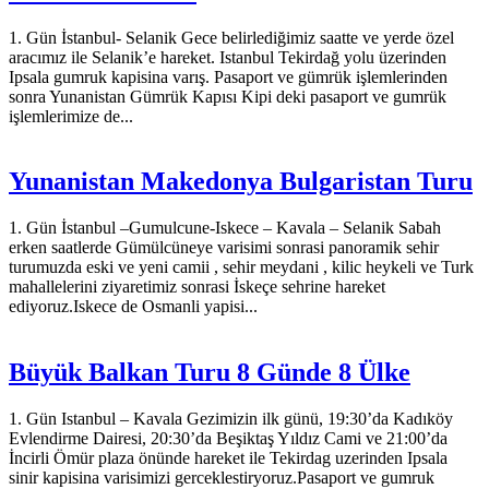
1. Gün İstanbul- Selanik Gece belirlediğimiz saatte ve yerde özel
aracımız ile Selanik’e hareket. Istanbul Tekirdağ yolu üzerinden
Ipsala gumruk kapisina varış. Pasaport ve gümrük işlemlerinden
sonra Yunanistan Gümrük Kapısı Kipi deki pasaport ve gumrük
işlemlerimize de...
Yunanistan Makedonya Bulgaristan Turu
1. Gün İstanbul –Gumulcune-Iskece – Kavala – Selanik Sabah
erken saatlerde Gümülcüneye varisimi sonrasi panoramik sehir
turumuzda eski ve yeni camii , sehir meydani , kilic heykeli ve Turk
mahallelerini ziyaretimiz sonrasi İskeçe sehrine hareket
ediyoruz.Iskece de Osmanli yapisi...
Büyük Balkan Turu 8 Günde 8 Ülke
1. Gün Istanbul – Kavala Gezimizin ilk günü, 19:30’da Kadıköy
Evlendirme Dairesi, 20:30’da Beşiktaş Yıldız Cami ve 21:00’da
İncirli Ömür plaza önünde hareket ile Tekirdag uzerinden Ipsala
sinir kapisina varisimizi gerceklestiryoruz.Pasaport ve gumruk