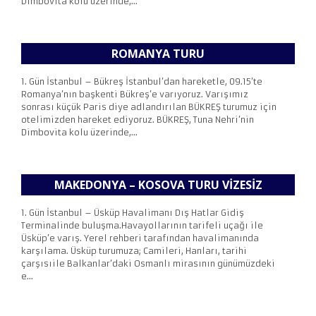
Dimbovita kolu üzerinde,...
ROMANYA TURU
1. Gün İstanbul – Bükreş İstanbul’dan hareketle, 09.15’te
Romanya’nın başkenti Bükreş’e varıyoruz. Varışımız
sonrası küçük Paris diye adlandırılan BÜKREŞ turumuz için
otelimizden hareket ediyoruz. BÜKREŞ, Tuna Nehri’nin
Dimbovita kolu üzerinde,...
MAKEDONYA – KOSOVA TURU VIZESIZ
1. Gün İstanbul – Üsküp Havalimanı Dış Hatlar Gidiş
Terminalinde buluşma.Havayollarının tarifeli uçağı ile
Üsküp’e varış. Yerel rehberi tarafından havalimanında
karşılama. Üsküp turumuza; Camileri, Hanları, tarihi
çarşısıile Balkanlar’daki Osmanlı mirasının günümüzdeki
e...