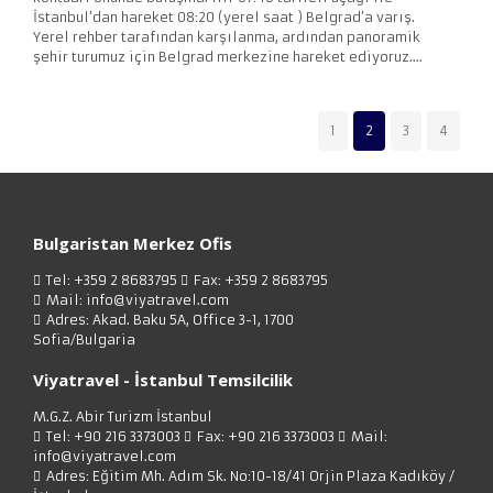
İstanbul’dan hareket 08:20 (yerel saat ) Belgrad’a varış.
Yerel rehber tarafından karşılanma, ardından panoramik
şehir turumuz için Belgrad merkezine hareket ediyoruz....
1
2
3
4
Bulgaristan Merkez Ofis
Tel: +359 2 8683795
Fax: +359 2 8683795
Mail: info@viyatravel.com
Adres: Akad. Baku 5A, Office 3-1, 1700
Sofia/Bulgaria
Viyatravel - İstanbul Temsilcilik
M.G.Z. Abir Turizm İstanbul
Tel: +90 216 3373003
Fax: +90 216 3373003
Mail:
info@viyatravel.com
Adres: Eğitim Mh. Adım Sk. No:10-18/41 Orjin Plaza Kadıköy /