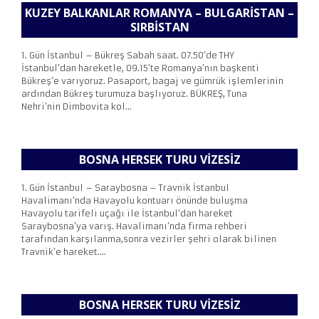
KUZEY BALKANLAR ROMANYA – BULGARISTAN –
SIRBISTAN
1. Gün İstanbul – Bükreş Sabah saat. 07.50’de THY
İstanbul’dan hareketle, 09.15’te Romanya’nın başkenti
Bükreş’e varıyoruz. Pasaport, bagaj ve gümrük işlemlerinin
ardından Bükreş turumuza başlıyoruz. BÜKREŞ, Tuna
Nehri’nin Dimbovita kol...
BOSNA HERSEK TURU VIZESIZ
1. Gün İstanbul – Saraybosna – Travnik İstanbul
Havalimanı’nda Havayolu kontuarı önünde buluşma
Havayolu tarifeli uçağı ile İstanbul’dan hareket
Saraybosna’ya varış. Havalimanı’nda firma rehberi
tarafından karşılanma,sonra vezirler şehri olarak bilinen
Travnik’e hareket....
BOSNA HERSEK TURU VIZESIZ